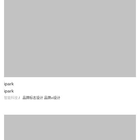
ipark
ipark
智能科技
/
品牌标志设计 品牌vi设计
虾士
Prawn&Crawfish
餐饮行业
/
品牌命名 标志设计 北京VI设计公司