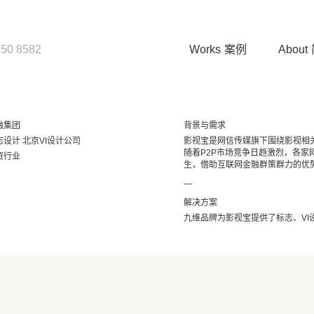
850 8582
Works
案例
About
融集团
背景与需求
设计 北京VI设计公司
影视宝是网信传媒旗下围绕影视相
随着P2P市场竞争日趋激烈，各家
资行业
生，借助互联网金融群策群力的优
—
解决方案
九维品牌为影视宝提供了标志、VI