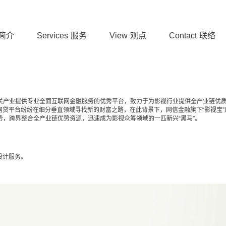
简介
Services
服务
View
观点
Contact
联络
关产业提供专业全面互联网金融服务的优秀平台，致力于为影视行业提供全产业链优
网贷平台纷纷在细分垂直领域寻找新的财富之路，在此背景下，网信金融旗下“影视宝”
势，跨界整合全产业链优势资源，迅速成为影视众筹领域的一匹新兴“黑马”。
设计服务。